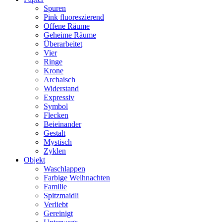
Spuren
Pink fluoreszierend
Offene Räume
Geheime Räume
Überarbeitet
Vier
Ringe
Krone
Archaisch
Widerstand
Expressiv
Symbol
Flecken
Beieinander
Gestalt
Mystisch
Zyklen
Objekt
Waschlappen
Farbige Weihnachten
Familie
Spitzmaidli
Verliebt
Gereinigt