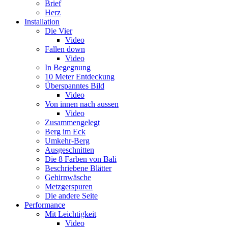
Brief
Herz
Installation
Die Vier
Video
Fallen down
Video
In Begegnung
10 Meter Entdeckung
Überspanntes Bild
Video
Von innen nach aussen
Video
Zusammengelegt
Berg im Eck
Umkehr-Berg
Ausgeschnitten
Die 8 Farben von Bali
Beschriebene Blätter
Gehirnwäsche
Metzgerspuren
Die andere Seite
Performance
Mit Leichtigkeit
Video