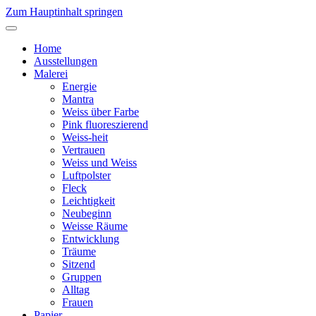
Zum Hauptinhalt springen
Home
Ausstellungen
Malerei
Energie
Mantra
Weiss über Farbe
Pink fluoreszierend
Weiss-heit
Vertrauen
Weiss und Weiss
Luftpolster
Fleck
Leichtigkeit
Neubeginn
Weisse Räume
Entwicklung
Träume
Sitzend
Gruppen
Alltag
Frauen
Papier