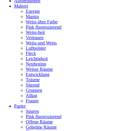
Ausstellungen
Malerei
Energie
Mantra
Weiss über Farbe
Pink fluoreszierend
Weiss-heit
Vertrauen
Weiss und Weiss
Luftpolster
Fleck
Leichtigkeit
Neubeginn
Weisse Räume
Entwicklung
Träume
Sitzend
Gruppen
Alltag
Frauen
Papier
Spuren
Pink fluoreszierend
Offene Räume
Geheime Räume