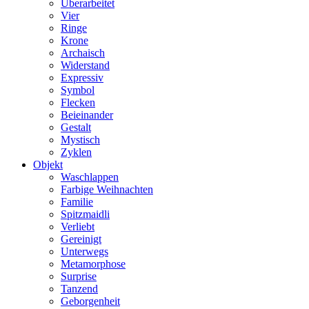
Überarbeitet
Vier
Ringe
Krone
Archaisch
Widerstand
Expressiv
Symbol
Flecken
Beieinander
Gestalt
Mystisch
Zyklen
Objekt
Waschlappen
Farbige Weihnachten
Familie
Spitzmaidli
Verliebt
Gereinigt
Unterwegs
Metamorphose
Surprise
Tanzend
Geborgenheit