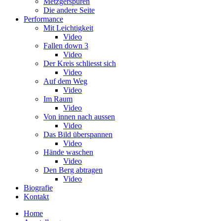
Metzgerspuren
Die andere Seite
Performance
Mit Leichtigkeit
Video
Fallen down 3
Video
Der Kreis schliesst sich
Video
Auf dem Weg
Video
Im Raum
Video
Von innen nach aussen
Video
Das Bild überspannen
Video
Hände waschen
Video
Den Berg abtragen
Video
Biografie
Kontakt
Home