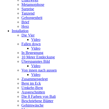
Unterwegs
Metamorphose
Surprise
Tanzend
Geborgenheit
Brief
Herz
Installation
Die Vier
Video
Fallen down
Video
In Begegnung
10 Meter Entdeckung
Überspanntes Bild
Video
Von innen nach aussen
Video
Zusammengelegt
Berg im Eck
Umkehr-Berg
Ausgeschnitten
Die 8 Farben von Bali
Beschriebene Blätter
Gehirnwäsche