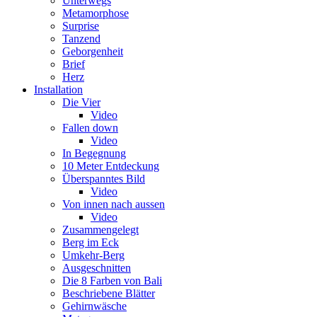
Unterwegs
Metamorphose
Surprise
Tanzend
Geborgenheit
Brief
Herz
Installation
Die Vier
Video
Fallen down
Video
In Begegnung
10 Meter Entdeckung
Überspanntes Bild
Video
Von innen nach aussen
Video
Zusammengelegt
Berg im Eck
Umkehr-Berg
Ausgeschnitten
Die 8 Farben von Bali
Beschriebene Blätter
Gehirnwäsche