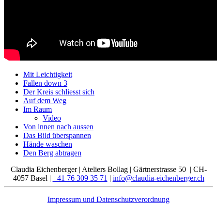
Mit Leichtigkeit
Fallen down 3
Der Kreis schliesst sich
Auf dem Weg
Im Raum
Video
Von innen nach aussen
Das Bild überspannen
Hände waschen
Den Berg abtragen
Claudia Eichenberger | Ateliers Bollag | Gärtnerstrasse 50 | CH-
4057 Basel |
+41 76 309 35 71
|
info@claudia-eichenberger.ch
Impressum und Datenschutzverordnung