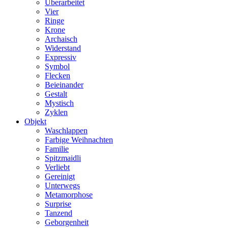
Überarbeitet
Vier
Ringe
Krone
Archaisch
Widerstand
Expressiv
Symbol
Flecken
Beieinander
Gestalt
Mystisch
Zyklen
Objekt
Waschlappen
Farbige Weihnachten
Familie
Spitzmaidli
Verliebt
Gereinigt
Unterwegs
Metamorphose
Surprise
Tanzend
Geborgenheit