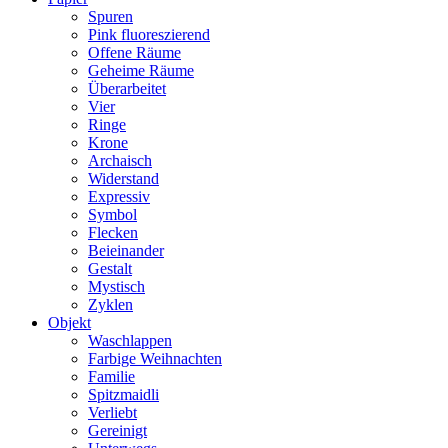
Spuren
Pink fluoreszierend
Offene Räume
Geheime Räume
Überarbeitet
Vier
Ringe
Krone
Archaisch
Widerstand
Expressiv
Symbol
Flecken
Beieinander
Gestalt
Mystisch
Zyklen
Objekt
Waschlappen
Farbige Weihnachten
Familie
Spitzmaidli
Verliebt
Gereinigt