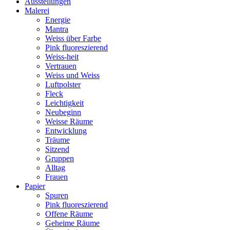
Ausstellungen
Malerei
Energie
Mantra
Weiss über Farbe
Pink fluoreszierend
Weiss-heit
Vertrauen
Weiss und Weiss
Luftpolster
Fleck
Leichtigkeit
Neubeginn
Weisse Räume
Entwicklung
Träume
Sitzend
Gruppen
Alltag
Frauen
Papier
Spuren
Pink fluoreszierend
Offene Räume
Geheime Räume