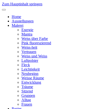
Zum Hauptinhalt springen
Home
Ausstellungen
Malerei
Energie
Mantra
Weiss über Farbe
Pink fluoreszierend
Weiss-heit
Vertrauen
Weiss und Weiss
Luftpolster
Fleck
Leichtigkeit
Neubeginn
Weisse Räume
Entwicklung
Träume
Sitzend
Gruppen
Alltag
Frauen
Papier