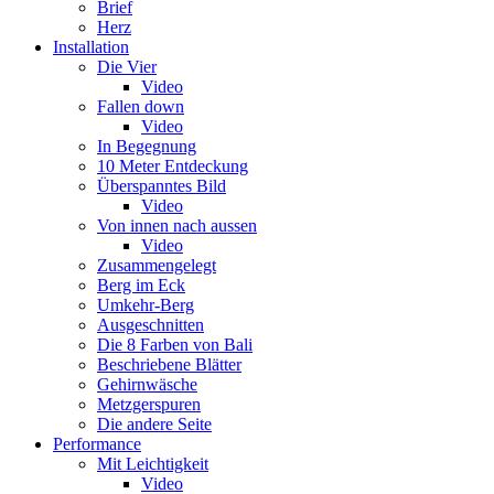
Brief
Herz
Installation
Die Vier
Video
Fallen down
Video
In Begegnung
10 Meter Entdeckung
Überspanntes Bild
Video
Von innen nach aussen
Video
Zusammengelegt
Berg im Eck
Umkehr-Berg
Ausgeschnitten
Die 8 Farben von Bali
Beschriebene Blätter
Gehirnwäsche
Metzgerspuren
Die andere Seite
Performance
Mit Leichtigkeit
Video