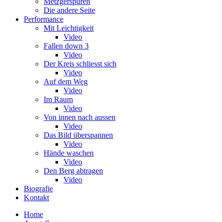
Metzgerspuren
Die andere Seite
Performance
Mit Leichtigkeit
Video
Fallen down 3
Video
Der Kreis schliesst sich
Video
Auf dem Weg
Video
Im Raum
Video
Von innen nach aussen
Video
Das Bild überspannen
Video
Hände waschen
Video
Den Berg abtragen
Video
Biografie
Kontakt
Home