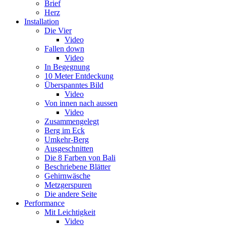
Brief
Herz
Installation
Die Vier
Video
Fallen down
Video
In Begegnung
10 Meter Entdeckung
Überspanntes Bild
Video
Von innen nach aussen
Video
Zusammengelegt
Berg im Eck
Umkehr-Berg
Ausgeschnitten
Die 8 Farben von Bali
Beschriebene Blätter
Gehirnwäsche
Metzgerspuren
Die andere Seite
Performance
Mit Leichtigkeit
Video