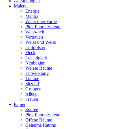
Ausstellungen
Malerei
Energie
Mantra
Weiss über Farbe
Pink fluoreszierend
Weiss-heit
Vertrauen
Weiss und Weiss
Luftpolster
Fleck
Leichtigkeit
Neubeginn
Weisse Räume
Entwicklung
Träume
Sitzend
Gruppen
Alltag
Frauen
Papier
Spuren
Pink fluoreszierend
Offene Räume
Geheime Räume