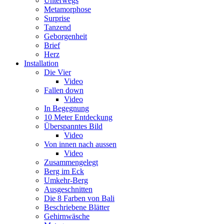
Unterwegs
Metamorphose
Surprise
Tanzend
Geborgenheit
Brief
Herz
Installation
Die Vier
Video
Fallen down
Video
In Begegnung
10 Meter Entdeckung
Überspanntes Bild
Video
Von innen nach aussen
Video
Zusammengelegt
Berg im Eck
Umkehr-Berg
Ausgeschnitten
Die 8 Farben von Bali
Beschriebene Blätter
Gehirnwäsche