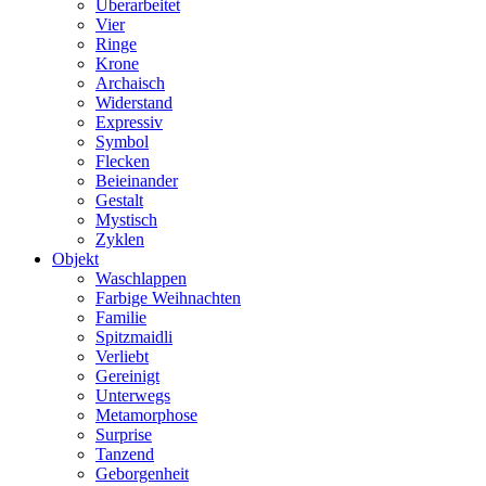
Überarbeitet
Vier
Ringe
Krone
Archaisch
Widerstand
Expressiv
Symbol
Flecken
Beieinander
Gestalt
Mystisch
Zyklen
Objekt
Waschlappen
Farbige Weihnachten
Familie
Spitzmaidli
Verliebt
Gereinigt
Unterwegs
Metamorphose
Surprise
Tanzend
Geborgenheit