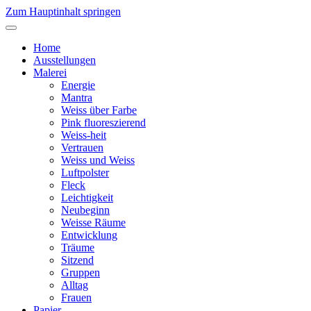
Zum Hauptinhalt springen
Home
Ausstellungen
Malerei
Energie
Mantra
Weiss über Farbe
Pink fluoreszierend
Weiss-heit
Vertrauen
Weiss und Weiss
Luftpolster
Fleck
Leichtigkeit
Neubeginn
Weisse Räume
Entwicklung
Träume
Sitzend
Gruppen
Alltag
Frauen
Papier