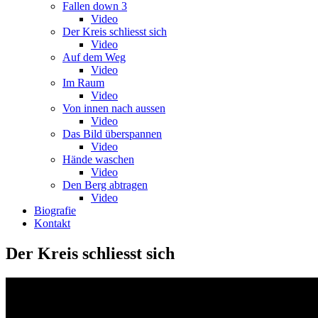
Fallen down 3
Video
Der Kreis schliesst sich
Video
Auf dem Weg
Video
Im Raum
Video
Von innen nach aussen
Video
Das Bild überspannen
Video
Hände waschen
Video
Den Berg abtragen
Video
Biografie
Kontakt
Der Kreis schliesst sich