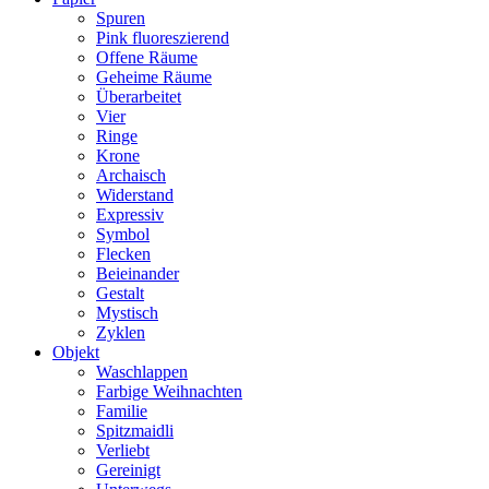
Spuren
Pink fluoreszierend
Offene Räume
Geheime Räume
Überarbeitet
Vier
Ringe
Krone
Archaisch
Widerstand
Expressiv
Symbol
Flecken
Beieinander
Gestalt
Mystisch
Zyklen
Objekt
Waschlappen
Farbige Weihnachten
Familie
Spitzmaidli
Verliebt
Gereinigt