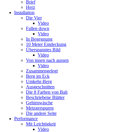
Brief
Herz
Installation
Die Vier
Video
Fallen down
Video
In Begegnung
10 Meter Entdeckung
Überspanntes Bild
Video
Von innen nach aussen
Video
Zusammengelegt
Berg im Eck
Umkehr-Berg
Ausgeschnitten
Die 8 Farben von Bali
Beschriebene Blätter
Gehirnwäsche
Metzgerspuren
Die andere Seite
Performance
Mit Leichtigkeit
Video