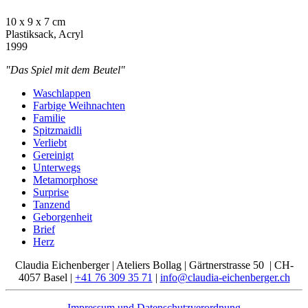
10 x 9 x 7 cm
Plastiksack, Acryl
1999
"Das Spiel mit dem Beutel"
Waschlappen
Farbige Weihnachten
Familie
Spitzmaidli
Verliebt
Gereinigt
Unterwegs
Metamorphose
Surprise
Tanzend
Geborgenheit
Brief
Herz
Claudia Eichenberger | Ateliers Bollag | Gärtnerstrasse 50 | CH-
4057 Basel |
+41 76 309 35 71
|
info@claudia-eichenberger.ch
Impressum und Datenschutzverordnung