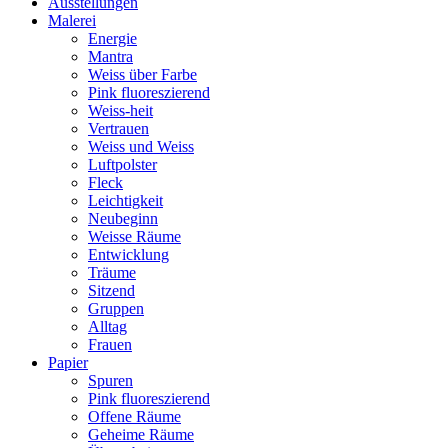
Ausstellungen
Malerei
Energie
Mantra
Weiss über Farbe
Pink fluoreszierend
Weiss-heit
Vertrauen
Weiss und Weiss
Luftpolster
Fleck
Leichtigkeit
Neubeginn
Weisse Räume
Entwicklung
Träume
Sitzend
Gruppen
Alltag
Frauen
Papier
Spuren
Pink fluoreszierend
Offene Räume
Geheime Räume