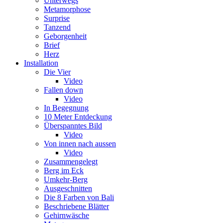
Unterwegs
Metamorphose
Surprise
Tanzend
Geborgenheit
Brief
Herz
Installation
Die Vier
Video
Fallen down
Video
In Begegnung
10 Meter Entdeckung
Überspanntes Bild
Video
Von innen nach aussen
Video
Zusammengelegt
Berg im Eck
Umkehr-Berg
Ausgeschnitten
Die 8 Farben von Bali
Beschriebene Blätter
Gehirnwäsche