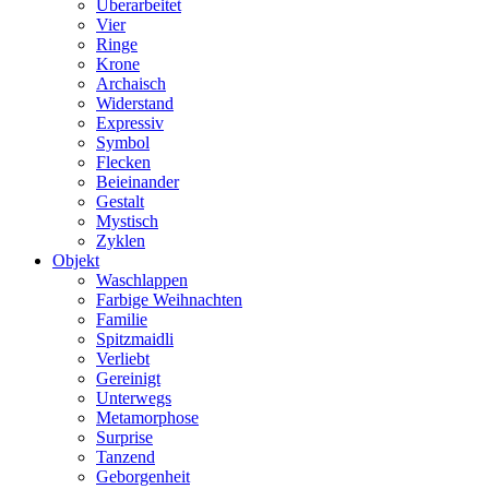
Überarbeitet
Vier
Ringe
Krone
Archaisch
Widerstand
Expressiv
Symbol
Flecken
Beieinander
Gestalt
Mystisch
Zyklen
Objekt
Waschlappen
Farbige Weihnachten
Familie
Spitzmaidli
Verliebt
Gereinigt
Unterwegs
Metamorphose
Surprise
Tanzend
Geborgenheit