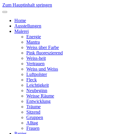
Zum Hauptinhalt springen
Home
Ausstellungen
Malerei
Energie
Mantra
Weiss über Farbe
Pink fluoreszierend
Weiss-heit
Vertrauen
Weiss und Weiss
Luftpolster
Fleck
Leichtigkeit
Neubeginn
Weisse Räume
Entwicklung
Träume
Sitzend
Gruppen
Alltag
Frauen
Papier