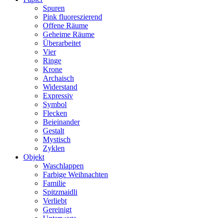
Spuren
Pink fluoreszierend
Offene Räume
Geheime Räume
Überarbeitet
Vier
Ringe
Krone
Archaisch
Widerstand
Expressiv
Symbol
Flecken
Beieinander
Gestalt
Mystisch
Zyklen
Objekt
Waschlappen
Farbige Weihnachten
Familie
Spitzmaidli
Verliebt
Gereinigt