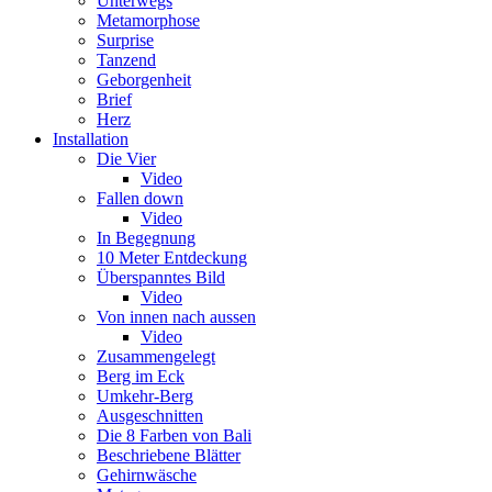
Unterwegs
Metamorphose
Surprise
Tanzend
Geborgenheit
Brief
Herz
Installation
Die Vier
Video
Fallen down
Video
In Begegnung
10 Meter Entdeckung
Überspanntes Bild
Video
Von innen nach aussen
Video
Zusammengelegt
Berg im Eck
Umkehr-Berg
Ausgeschnitten
Die 8 Farben von Bali
Beschriebene Blätter
Gehirnwäsche