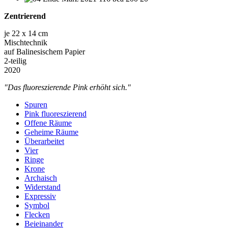
Zentrierend
je 22 x 14 cm
Mischtechnik
auf Balinesischem Papier
2-teilig
2020
"Das fluoreszierende Pink erhöht sich."
Spuren
Pink fluoreszierend
Offene Räume
Geheime Räume
Überarbeitet
Vier
Ringe
Krone
Archaisch
Widerstand
Expressiv
Symbol
Flecken
Beieinander