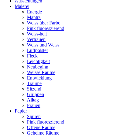
Ausstellungen
Malerei
Energie
Mantra
Weiss über Farbe
Pink fluoreszierend
Weiss-heit
Vertrauen
Weiss und Weiss
Luftpolster
Fleck
Leichtigkeit
Neubeginn
Weisse Räume
Entwicklung
Träume
Sitzend
Gruppen
Alltag
Frauen
Papier
Spuren
Pink fluoreszierend
Offene Räume
Geheime Räume