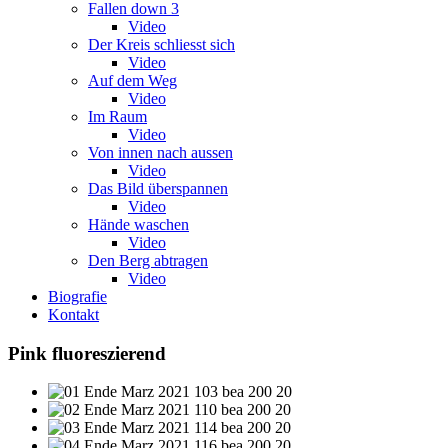
Fallen down 3
Video
Der Kreis schliesst sich
Video
Auf dem Weg
Video
Im Raum
Video
Von innen nach aussen
Video
Das Bild überspannen
Video
Hände waschen
Video
Den Berg abtragen
Video
Biografie
Kontakt
Pink fluoreszierend