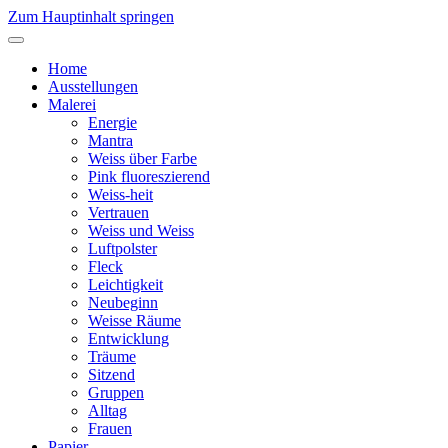
Zum Hauptinhalt springen
Home
Ausstellungen
Malerei
Energie
Mantra
Weiss über Farbe
Pink fluoreszierend
Weiss-heit
Vertrauen
Weiss und Weiss
Luftpolster
Fleck
Leichtigkeit
Neubeginn
Weisse Räume
Entwicklung
Träume
Sitzend
Gruppen
Alltag
Frauen
Papier