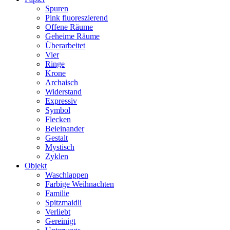
Spuren
Pink fluoreszierend
Offene Räume
Geheime Räume
Überarbeitet
Vier
Ringe
Krone
Archaisch
Widerstand
Expressiv
Symbol
Flecken
Beieinander
Gestalt
Mystisch
Zyklen
Objekt
Waschlappen
Farbige Weihnachten
Familie
Spitzmaidli
Verliebt
Gereinigt