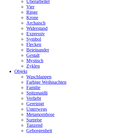
Überarbeitet
Vier
Ringe
Krone
Archaisch
Widerstand
Expressiv
Symbol
Flecken
Beieinander
Gestalt
Mystisch
Zyklen
Objekt
Waschlappen
Farbige Weihnachten
Familie
Spitzmaidli
Verliebt
Gereinigt
Unterwegs
Metamorphose
Surprise
Tanzend
Geborgenheit