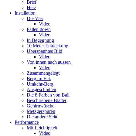
Brief
Herz
Installation
Die Vier
Video
Fallen down
Video
In Begegnung
10 Meter Entdeckung
Überspanntes Bild
Video
Von innen nach aussen
Video
Zusammengelegt
Berg im Eck
Umkehr-Berg
Ausgeschnitten
Die 8 Farben von Bali
Beschriebene Blätter
Gehirnwäsche
Metzgerspuren
Die andere Seite
Performance
Mit Leichtigkeit
Video