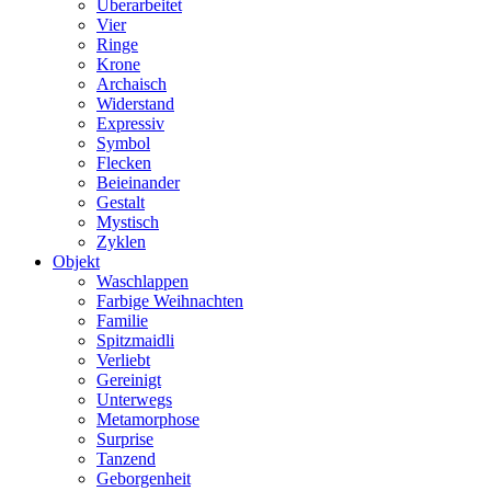
Überarbeitet
Vier
Ringe
Krone
Archaisch
Widerstand
Expressiv
Symbol
Flecken
Beieinander
Gestalt
Mystisch
Zyklen
Objekt
Waschlappen
Farbige Weihnachten
Familie
Spitzmaidli
Verliebt
Gereinigt
Unterwegs
Metamorphose
Surprise
Tanzend
Geborgenheit