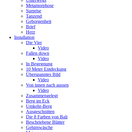
Unterwegs
Metamorphose
Surprise
Tanzend
Geborgenheit
Brief
Herz
Installation
Die Vier
Video
Fallen down
Video
In Begegnung
10 Meter Entdeckung
Überspanntes Bild
Video
Von innen nach aussen
Video
Zusammengelegt
Berg im Eck
Umkehr-Berg
Ausgeschnitten
Die 8 Farben von Bali
Beschriebene Blätter
Gehirnwäsche