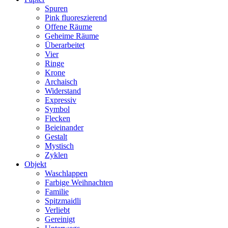
Spuren
Pink fluoreszierend
Offene Räume
Geheime Räume
Überarbeitet
Vier
Ringe
Krone
Archaisch
Widerstand
Expressiv
Symbol
Flecken
Beieinander
Gestalt
Mystisch
Zyklen
Objekt
Waschlappen
Farbige Weihnachten
Familie
Spitzmaidli
Verliebt
Gereinigt