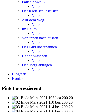
Fallen down 3
Video
Der Kreis schliesst sich
Video
Auf dem Weg
Video
Im Raum
Video
Von innen nach aussen
Video
Das Bild überspannen
Video
Hände waschen
Video
Den Berg abtragen
Video
Biografie
Kontakt
Pink fluoreszierend