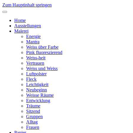
Zum Hauptinhalt springen
Home
Ausstellungen
Malerei
Energie
Mantra
Weiss über Farbe
Pink fluoreszierend
Weiss-heit
Vertrauen
Weiss und Weiss
Luftpolster
Fleck
Leichtigkeit
Neubeginn
Weisse Räume
Entwicklung
Träume
Sitzend
Gruppen
Alltag
Frauen
Papier