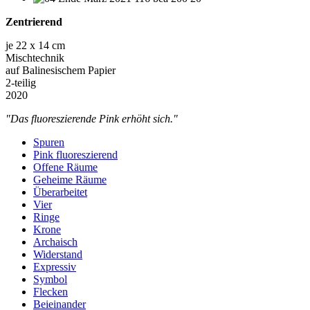
Zentrierend
je 22 x 14 cm
Mischtechnik
auf Balinesischem Papier
2-teilig
2020
"Das fluoreszierende Pink erhöht sich."
Spuren
Pink fluoreszierend
Offene Räume
Geheime Räume
Überarbeitet
Vier
Ringe
Krone
Archaisch
Widerstand
Expressiv
Symbol
Flecken
Beieinander