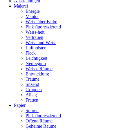
Ausstellungen
Malerei
Energie
Mantra
Weiss über Farbe
Pink fluoreszierend
Weiss-heit
Vertrauen
Weiss und Weiss
Luftpolster
Fleck
Leichtigkeit
Neubeginn
Weisse Räume
Entwicklung
Träume
Sitzend
Gruppen
Alltag
Frauen
Papier
Spuren
Pink fluoreszierend
Offene Räume
Geheime Räume