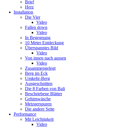
Brief
Herz
Installation
Die Vier
Video
Fallen down
Video
In Begegnung
10 Meter Entdeckung
Überspanntes Bild
Video
Von innen nach aussen
Video
Zusammengelegt
Berg im Eck
Umkehr-Berg
Ausgeschnitten
Die 8 Farben von Bali
Beschriebene Blätter
Gehirnwäsche
Metzgerspuren
Die andere Seite
Performance
Mit Leichtigkeit
Video