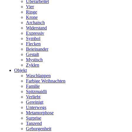
Überarbeitet
Vier
Ringe
Krone
Archaisch
Widerstand
Expressiv
Symbol
Flecken
Beieinander
Gestalt
Mystisch
Zyklen
Objekt
Waschlappen
Farbige Weihnachten
Familie
Spitzmaidli
Verliebt
Gereinigt
Unterwegs
Metamorphose
Surprise
Tanzend
Geborgenheit