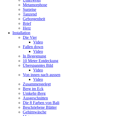
Unterwegs
Metamorphose
Surprise
Tanzend
Geborgenheit
Brief
Herz
Installation
Die Vier
Video
Fallen down
Video
In Begegnung
10 Meter Entdeckung
Überspanntes Bild
Video
Von innen nach aussen
Video
Zusammengelegt
Berg im Eck
Umkehr-Berg
Ausgeschnitten
Die 8 Farben von Bali
Beschriebene Blätter
Gehirnwäsche