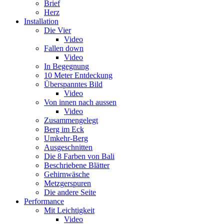
Brief
Herz
Installation
Die Vier
Video
Fallen down
Video
In Begegnung
10 Meter Entdeckung
Überspanntes Bild
Video
Von innen nach aussen
Video
Zusammengelegt
Berg im Eck
Umkehr-Berg
Ausgeschnitten
Die 8 Farben von Bali
Beschriebene Blätter
Gehirnwäsche
Metzgerspuren
Die andere Seite
Performance
Mit Leichtigkeit
Video