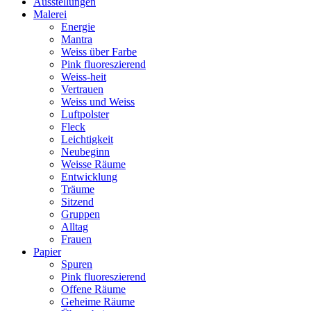
Ausstellungen
Malerei
Energie
Mantra
Weiss über Farbe
Pink fluoreszierend
Weiss-heit
Vertrauen
Weiss und Weiss
Luftpolster
Fleck
Leichtigkeit
Neubeginn
Weisse Räume
Entwicklung
Träume
Sitzend
Gruppen
Alltag
Frauen
Papier
Spuren
Pink fluoreszierend
Offene Räume
Geheime Räume