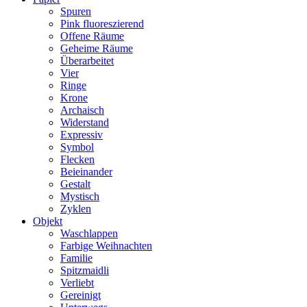
Spuren
Pink fluoreszierend
Offene Räume
Geheime Räume
Überarbeitet
Vier
Ringe
Krone
Archaisch
Widerstand
Expressiv
Symbol
Flecken
Beieinander
Gestalt
Mystisch
Zyklen
Objekt
Waschlappen
Farbige Weihnachten
Familie
Spitzmaidli
Verliebt
Gereinigt