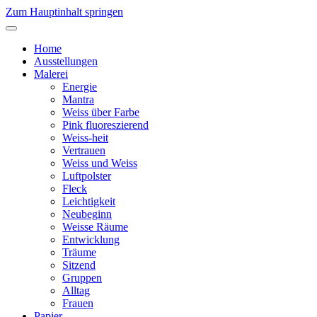
Zum Hauptinhalt springen
Home
Ausstellungen
Malerei
Energie
Mantra
Weiss über Farbe
Pink fluoreszierend
Weiss-heit
Vertrauen
Weiss und Weiss
Luftpolster
Fleck
Leichtigkeit
Neubeginn
Weisse Räume
Entwicklung
Träume
Sitzend
Gruppen
Alltag
Frauen
Papier