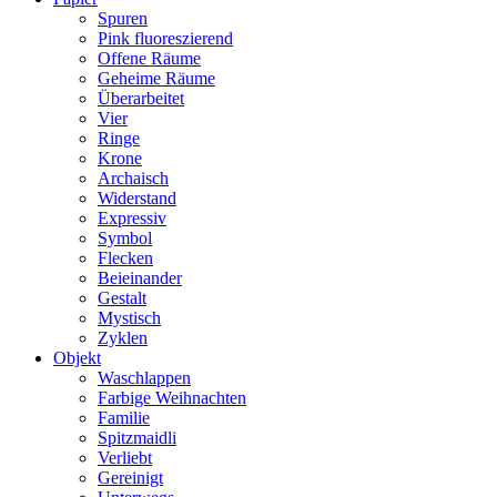
Spuren
Pink fluoreszierend
Offene Räume
Geheime Räume
Überarbeitet
Vier
Ringe
Krone
Archaisch
Widerstand
Expressiv
Symbol
Flecken
Beieinander
Gestalt
Mystisch
Zyklen
Objekt
Waschlappen
Farbige Weihnachten
Familie
Spitzmaidli
Verliebt
Gereinigt