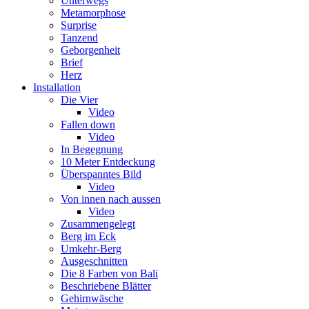
Unterwegs
Metamorphose
Surprise
Tanzend
Geborgenheit
Brief
Herz
Installation
Die Vier
Video
Fallen down
Video
In Begegnung
10 Meter Entdeckung
Überspanntes Bild
Video
Von innen nach aussen
Video
Zusammengelegt
Berg im Eck
Umkehr-Berg
Ausgeschnitten
Die 8 Farben von Bali
Beschriebene Blätter
Gehirnwäsche