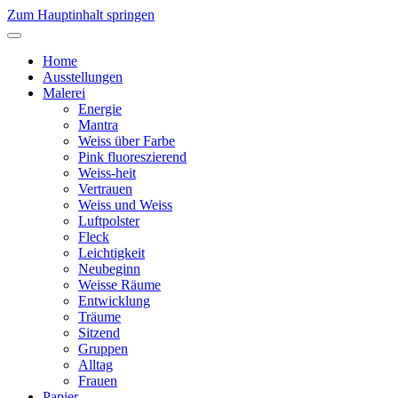
Zum Hauptinhalt springen
Home
Ausstellungen
Malerei
Energie
Mantra
Weiss über Farbe
Pink fluoreszierend
Weiss-heit
Vertrauen
Weiss und Weiss
Luftpolster
Fleck
Leichtigkeit
Neubeginn
Weisse Räume
Entwicklung
Träume
Sitzend
Gruppen
Alltag
Frauen
Papier