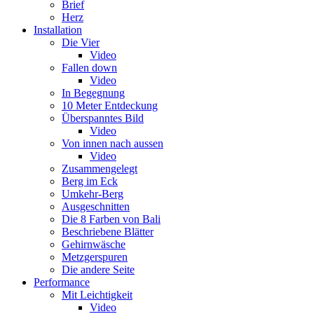
Brief
Herz
Installation
Die Vier
Video
Fallen down
Video
In Begegnung
10 Meter Entdeckung
Überspanntes Bild
Video
Von innen nach aussen
Video
Zusammengelegt
Berg im Eck
Umkehr-Berg
Ausgeschnitten
Die 8 Farben von Bali
Beschriebene Blätter
Gehirnwäsche
Metzgerspuren
Die andere Seite
Performance
Mit Leichtigkeit
Video