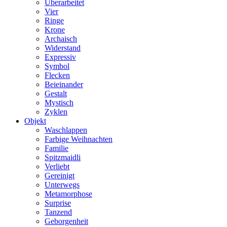
Überarbeitet
Vier
Ringe
Krone
Archaisch
Widerstand
Expressiv
Symbol
Flecken
Beieinander
Gestalt
Mystisch
Zyklen
Objekt
Waschlappen
Farbige Weihnachten
Familie
Spitzmaidli
Verliebt
Gereinigt
Unterwegs
Metamorphose
Surprise
Tanzend
Geborgenheit