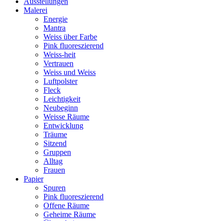
Ausstellungen
Malerei
Energie
Mantra
Weiss über Farbe
Pink fluoreszierend
Weiss-heit
Vertrauen
Weiss und Weiss
Luftpolster
Fleck
Leichtigkeit
Neubeginn
Weisse Räume
Entwicklung
Träume
Sitzend
Gruppen
Alltag
Frauen
Papier
Spuren
Pink fluoreszierend
Offene Räume
Geheime Räume